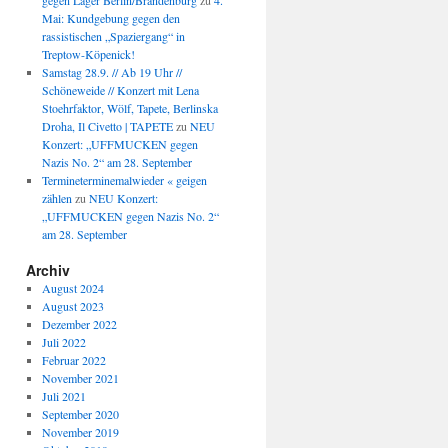
gegen Lager Berlin/Brandenburg
zu
4.
Mai: Kundgebung gegen den
rassistischen „Spaziergang“ in
Treptow-Köpenick!
Samstag 28.9. // Ab 19 Uhr //
Schöneweide // Konzert mit Lena
Stoehrfaktor, Wölf, Tapete, Berlinska
Droha, Il Civetto | TAPETE
zu
NEU
Konzert: „UFFMUCKEN gegen
Nazis No. 2“ am 28. September
Termineterminemalwieder « geigen
zählen
zu
NEU Konzert:
„UFFMUCKEN gegen Nazis No. 2“
am 28. September
Archiv
August 2024
August 2023
Dezember 2022
Juli 2022
Februar 2022
November 2021
Juli 2021
September 2020
November 2019