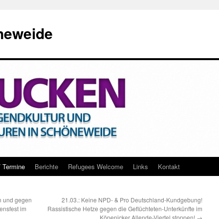
neweide
/ Termine
Berichte
Refugees Welcome
Links
Kontakt
en und gegen
21.03.: Keine NPD- & Pro Deutschland-Kundgebung!
ensfest im
Rassistische Hetze gegen die Geflüchteten-Unterkünfte im
Köpenicker Allende-Viertel stoppen!
→