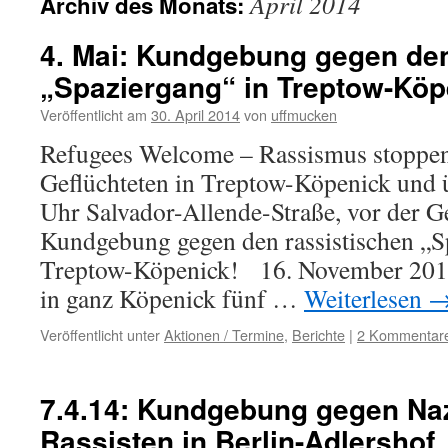
April 2014
Archiv des Monats:
4. Mai: Kundgebung gegen den
„Spaziergang“ in Treptow-Köp
Veröffentlicht am
30. April 2014
von
uffmucken
Refugees Welcome – Rassismus stoppen!
Geflüchteten in Treptow-Köpenick und ü
Uhr Salvador-Allende-Straße, vor der G
Kundgebung gegen den rassistischen „S
Treptow-Köpenick! 16. November 2013
in ganz Köpenick fünf …
Weiterlesen
Veröffentlicht unter
Aktionen / Termine
,
Berichte
|
2 Kommentar
7.4.14: Kundgebung gegen Na
Rassisten in Berlin-Adlershof