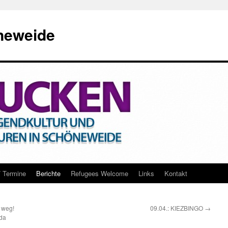
neweide
/ Termine
Berichte
Refugees Welcome
Links
Kontakt
 weg!
09.04.: KIEZBINGO
→
da