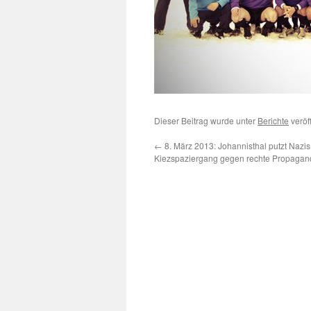
Dieser Beitrag wurde unter
Berichte
veröf
←
8. März 2013: Johannisthal putzt Nazis
Kiezspaziergang gegen rechte Propagan