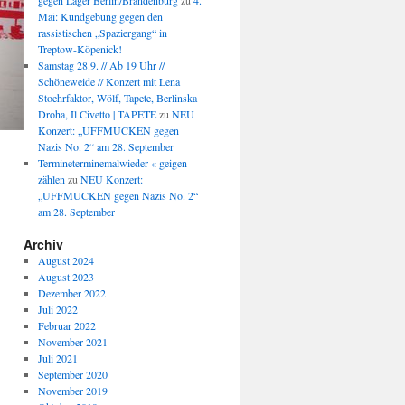
gegen Lager Berlin/Brandenburg
zu
4.
Mai: Kundgebung gegen den
rassistischen „Spaziergang“ in
Treptow-Köpenick!
Samstag 28.9. // Ab 19 Uhr //
Schöneweide // Konzert mit Lena
Stoehrfaktor, Wölf, Tapete, Berlinska
Droha, Il Civetto | TAPETE
zu
NEU
Konzert: „UFFMUCKEN gegen
Nazis No. 2“ am 28. September
Termineterminemalwieder « geigen
zählen
zu
NEU Konzert:
„UFFMUCKEN gegen Nazis No. 2“
am 28. September
Archiv
August 2024
August 2023
Dezember 2022
Juli 2022
Februar 2022
November 2021
Juli 2021
September 2020
November 2019