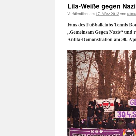
Lila-Weiße gegen Nazi
Veröffentlicht am
17. März 2013
von
uffm
Fans des Fußballclubs Tennis Bor
„Gemeinsam Gegen Nazis“ und ri
Antifa-Demonstration am 30. Apr