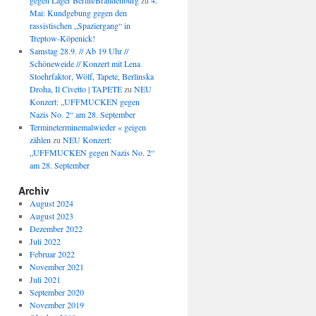
gegen Lager Berlin/Brandenburg
zu
4.
Mai: Kundgebung gegen den
rassistischen „Spaziergang“ in
Treptow-Köpenick!
Samstag 28.9. // Ab 19 Uhr //
Schöneweide // Konzert mit Lena
Stoehrfaktor, Wölf, Tapete, Berlinska
Droha, Il Civetto | TAPETE
zu
NEU
Konzert: „UFFMUCKEN gegen
Nazis No. 2“ am 28. September
Termineterminemalwieder « geigen
zählen
zu
NEU Konzert:
„UFFMUCKEN gegen Nazis No. 2“
am 28. September
Archiv
August 2024
August 2023
Dezember 2022
Juli 2022
Februar 2022
November 2021
Juli 2021
September 2020
November 2019