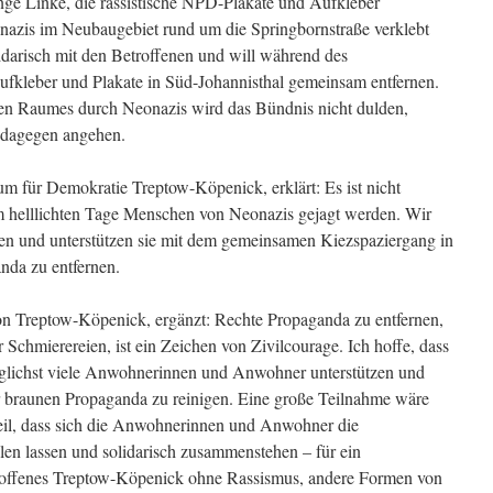
nge Linke, die rassistische NPD-Plakate und Aufkleber
onazis im Neubaugebiet rund um die Springbornstraße verklebt
idarisch mit den Betroffenen und will während des
ufkleber und Plakate in Süd-Johannisthal gemeinsam entfernen.
en Raumes durch Neonazis wird das Bündnis nicht dulden,
 dagegen angehen.
um für Demokratie Treptow-Köpenick, erklärt: Es ist nicht
m helllichten Tage Menschen von Neonazis gejagt werden. Wir
enen und unterstützen sie mit dem gemeinsamen Kiezspaziergang in
da zu entfernen. 
von Treptow-Köpenick, ergänzt: Rechte Propaganda zu entfernen,
 Schmierereien, ist ein Zeichen von Zivilcourage. Ich hoffe, dass
möglichst viele Anwohnerinnen und Anwohner unterstützen und
er braunen Propaganda zu reinigen. Eine große Teilnahme wäre
steil, dass sich die Anwohnerinnen und Anwohner die
len lassen und solidarisch zusammenstehen – für ein
ltoffenes Treptow-Köpenick ohne Rassismus, andere Formen von