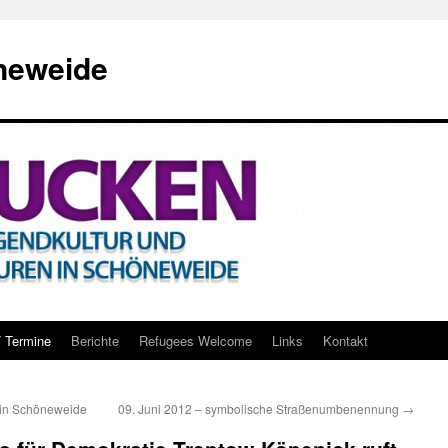
neweide
/ Termine
Berichte
Refugees Welcome
Links
Kontakt
m in Schöneweide
09. Juni 2012 – symbolische Straßenumbenennung
→