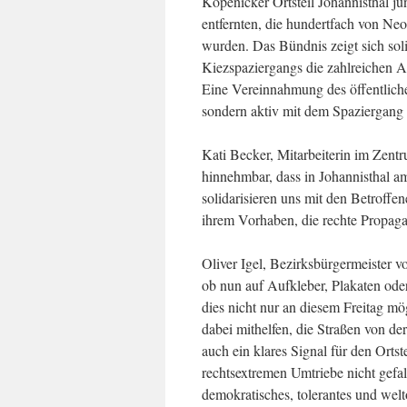
Köpenicker Ortsteil Johannisthal ju
entfernten, die hundertfach von Ne
wurden. Das Bündnis zeigt sich sol
Kiezspaziergangs die zahlreichen A
Eine Vereinnahmung des öffentlich
sondern aktiv mit dem Spaziergang
Kati Becker, Mitarbeiterin im Zentr
hinnehmbar, dass in Johannisthal a
solidarisieren uns mit den Betroff
ihrem Vorhaben, die rechte Propagan
Oliver Igel, Bezirksbürgermeister 
ob nun auf Aufkleber, Plakaten oder
dies nicht nur an diesem Freitag 
dabei mithelfen, die Straßen von d
auch ein klares Signal für den Ort
rechtsextremen Umtriebe nicht gefal
demokratisches, tolerantes und we